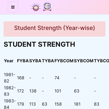
Student Strength (Year-wise)
STUDENT STRENGTH
Year
FYBA
SYBA
TYBA
FYBCOM
SYBCOM
TYBC
1981-
168
-
-
74
-
-
82
1982-
172
138
-
101
63
-
83
1983-
179
113
63
158
181
83
84