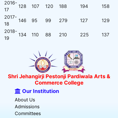
2016-
128
107
120
188
194
158
17
2017-
146
95
99
279
127
129
18
2018-
134
110
88
210
225
137
19
Shri Jehangirji Pestonji Pardiwala Arts &
Commerce College
Our Institution
About Us
Admissions
Committees